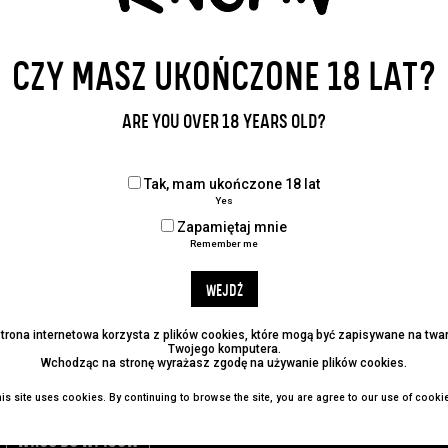
CZY MASZ UKOŃCZONE 18 LAT?
ARE YOU OVER 18 YEARS OLD?
Tak, mam ukończone 18 lat
Yes
Zapamiętaj mnie
Remember me
WEJDŹ
illed to the brim with the tropical fruit character of mango, 
 those who want to enjoy the refreshing flavour of an alcohol
strona internetowa korzysta z plików cookies, które mogą być zapisywane na tw
Twojego komputera.
Wchodząc na stronę wyrażasz zgodę na używanie plików cookies.
is site uses cookies. By continuing to browse the site, you are agree to our use of cooki
WRÓĆ DO WPISÓW