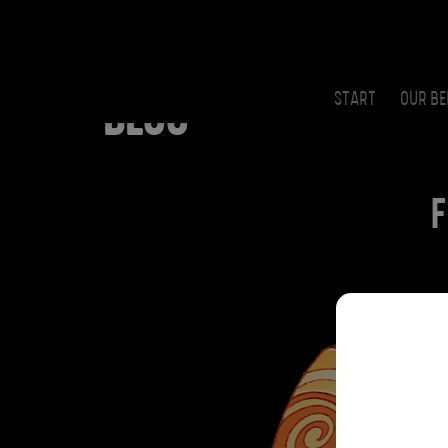
START
OUR BE
BLOG
F