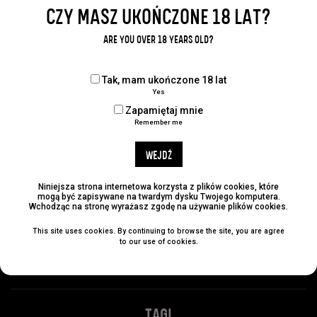
CZY MASZ UKOŃCZONE 18 LAT?
ARE YOU OVER 18 YEARS OLD?
Udostępnij:
Tak, mam ukończone 18 lat
Yes
Zapamiętaj mnie
Remember me
KATEGORIE
WEJDŹ
No categories
Niniejsza strona internetowa korzysta z plików cookies, które
ARCHIWUM
mogą być zapisywane na twardym dysku Twojego komputera.
Wchodząc na stronę wyrażasz zgodę na używanie plików cookies.
This site uses cookies. By continuing to browse the site, you are agree
to our use of cookies.
NAJLEPSZE POSTY
TAGI