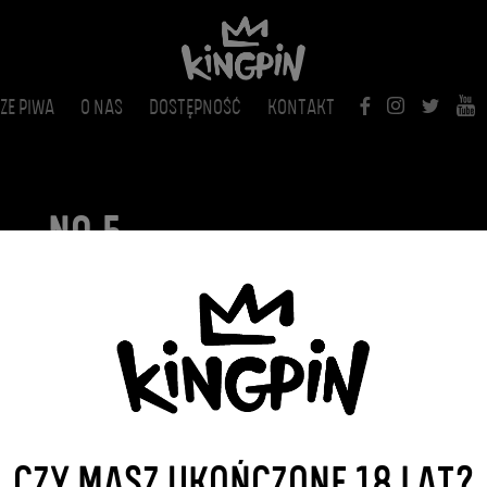
ZE PIWA
O NAS
DOSTĘPNOŚĆ
KONTAKT
NO.5
2024-07-15
WRÓĆ DO WPISÓW
CZY MASZ UKOŃCZONE 18 LAT?