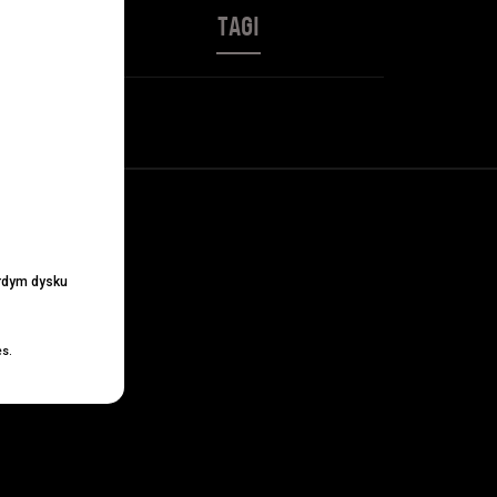
TAGI
ardym dysku
es.