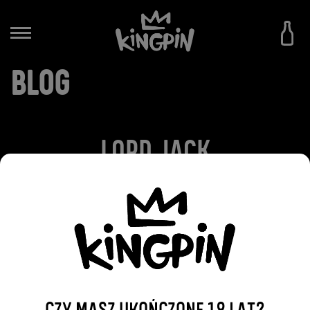
BLOG
LORD JACK
2016-12-29
WRÓĆ DO WPISÓW