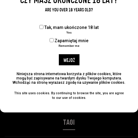
CZY MASZ UKOŃCZONE 18 LAT?
Udostępnij:
ARE YOU OVER 18 YEARS OLD?
Tak, mam ukończone 18 lat
Yes
KATEGORIE
Zapamiętaj mnie
Remember me
No categories
WEJDŹ
ARCHIWUM
Niniejsza strona internetowa korzysta z plików cookies, które
mogą być zapisywane na twardym dysku Twojego komputera.
Wchodząc na stronę wyrażasz zgodę na używanie plików cookies.
This site uses cookies. By continuing to browse the site, you are agree
NAJLEPSZE POSTY
to our use of cookies.
TAGI