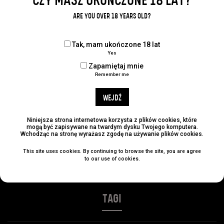
CZY MASZ UKOŃCZONE 18 LAT?
Udostępnij:
ARE YOU OVER 18 YEARS OLD?
Tak, mam ukończone 18 lat
Yes
KATEGORIE
Zapamiętaj mnie
Remember me
No categories
WEJDŹ
ARCHIWUM
Niniejsza strona internetowa korzysta z plików cookies, które
mogą być zapisywane na twardym dysku Twojego komputera.
Wchodząc na stronę wyrażasz zgodę na używanie plików cookies.
This site uses cookies. By continuing to browse the site, you are agree
NAJLEPSZE POSTY
to our use of cookies.
TAGI