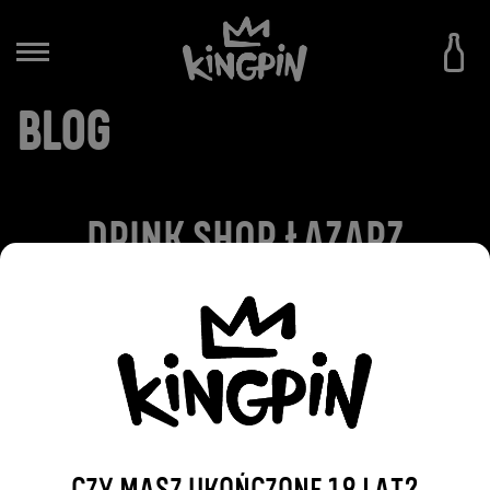
BLOG
DRINK SHOP ŁAZARZ
2016-10-07
WRÓĆ DO WPISÓW