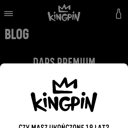
BLOG
DARS PREMIUM
2016-10-25
WRÓĆ DO WPISÓW