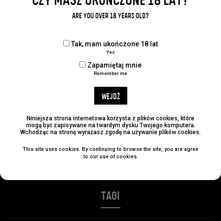
CZY MASZ UKOŃCZONE 18 LAT?
Udostępnij:
ARE YOU OVER 18 YEARS OLD?
Tak, mam ukończone 18 lat
Yes
KATEGORIE
Zapamiętaj mnie
Remember me
No categories
WEJDŹ
ARCHIWUM
Niniejsza strona internetowa korzysta z plików cookies, które
mogą być zapisywane na twardym dysku Twojego komputera.
Wchodząc na stronę wyrażasz zgodę na używanie plików cookies.
This site uses cookies. By continuing to browse the site, you are agree
NAJLEPSZE POSTY
to our use of cookies.
TAGI