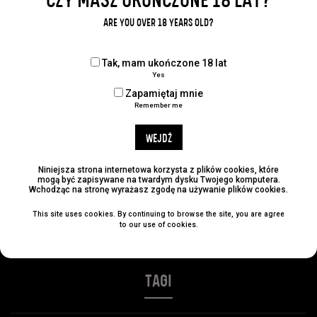
CZY MASZ UKOŃCZONE 18 LAT?
Udostępnij:
ARE YOU OVER 18 YEARS OLD?
Tak, mam ukończone 18 lat
Yes
KATEGORIE
Zapamiętaj mnie
Remember me
No categories
WEJDŹ
ARCHIWUM
Niniejsza strona internetowa korzysta z plików cookies, które
mogą być zapisywane na twardym dysku Twojego komputera.
Wchodząc na stronę wyrażasz zgodę na używanie plików cookies.
This site uses cookies. By continuing to browse the site, you are agree
NAJLEPSZE POSTY
to our use of cookies.
TAGI