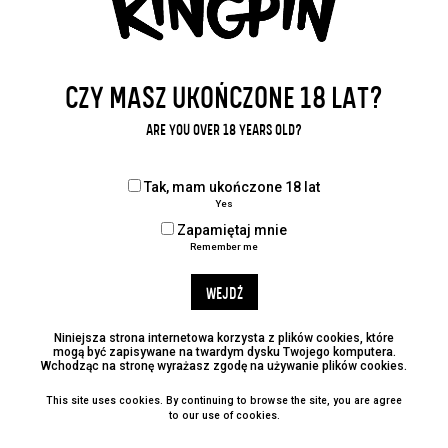
najprzyjemniejszych stylów dla wszystkich
miłośników piwa.
CZY MASZ UKOŃCZONE 18 LAT?
ARE YOU OVER 18 YEARS OLD?
WRÓĆ DO WPISÓW
Tak, mam ukończone 18 lat
Yes
Udostępnij:
Zapamiętaj mnie
Remember me
WEJDŹ
KATEGORIE
Niniejsza strona internetowa korzysta z plików cookies, które
mogą być zapisywane na twardym dysku Twojego komputera.
Wchodząc na stronę wyrażasz zgodę na używanie plików cookies.
No categories
This site uses cookies. By continuing to browse the site, you are agree
to our use of cookies.
ARCHIWUM