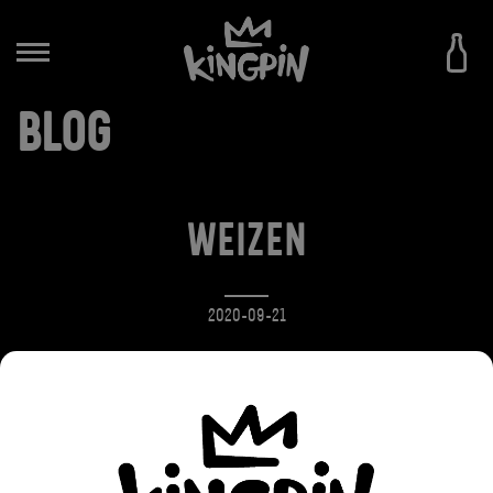
BLOG
WEIZEN
2020-09-21
Nasz WEIZEN to tradycyjne pszeniczne piwo o
charakterystycznym zmętnieniu i bananowo-
goździkowym aromacie i smaku. Umiarkowana
zawartość alkoholu i przyjemne musowanie sprawiają,
że to orzeźwiające piwo jest jednym z