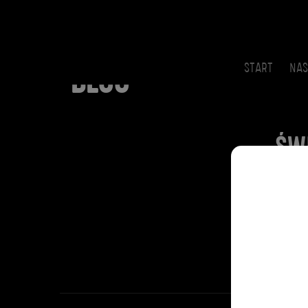
START
NAS
BLOG
ŚW