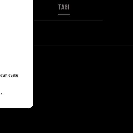
TAGI
ardym dysku
es.