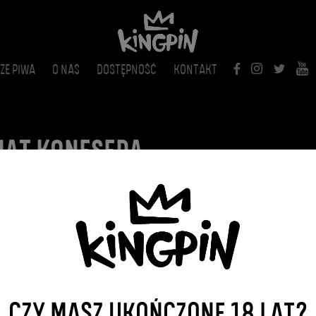
ZE PIWA
O NAS
DOSTĘPNOŚĆ
KONTAKT
IAT KONESERA
2017-02-16
WRÓĆ DO WPISÓW
CZY MASZ UKOŃCZONE 18 LAT?