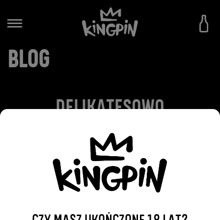
BLOG
DELIKATESOWO
2016-10-07
WRÓĆ DO WPISÓW