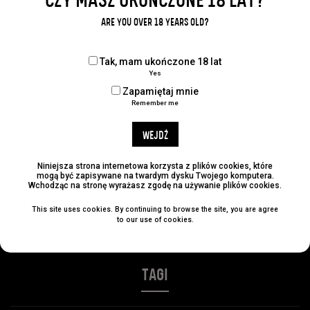
CZY MASZ UKOŃCZONE 18 LAT?
Udostępnij:
ARE YOU OVER 18 YEARS OLD?
Tak, mam ukończone 18 lat
Yes
KATEGORIE
Zapamiętaj mnie
Remember me
No categories
WEJDŹ
ARCHIWUM
Niniejsza strona internetowa korzysta z plików cookies, które
mogą być zapisywane na twardym dysku Twojego komputera.
Wchodząc na stronę wyrażasz zgodę na używanie plików cookies.
This site uses cookies. By continuing to browse the site, you are agree
NAJLEPSZE POSTY
to our use of cookies.
TAGI