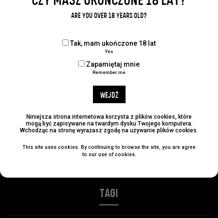
CZY MASZ UKOŃCZONE 18 LAT?
Udostępnij:
ARE YOU OVER 18 YEARS OLD?
Tak, mam ukończone 18 lat
Yes
KATEGORIE
Zapamiętaj mnie
Remember me
No categories
WEJDŹ
ARCHIWUM
Niniejsza strona internetowa korzysta z plików cookies, które
mogą być zapisywane na twardym dysku Twojego komputera.
Wchodząc na stronę wyrażasz zgodę na używanie plików cookies.
This site uses cookies. By continuing to browse the site, you are agree
NAJLEPSZE POSTY
to our use of cookies.
TAGI