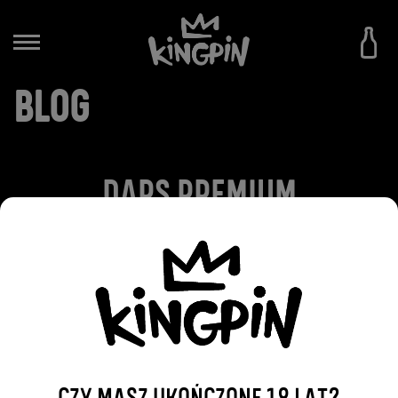
BLOG
DARS PREMIUM
2016-10-25
WRÓĆ DO WPISÓW