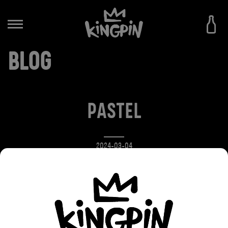
BLOG
PASTEL
2024-03-04
PASTEL to lekkie i delikatne Hazy IPA, mocno
chmielowe w aromacie i smaku, o nutach tropikalnego
owocowego koktajlu mandarynki, limonki, ananasa,
mango, melona i akcentach ziołowych. Miękkie i
puszyste, z niewysoką goryczką i gładkim finiszem.