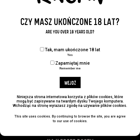
CZY MASZ UKOŃCZONE 18 LAT?
WRÓĆ DO WPISÓW
ARE YOU OVER 18 YEARS OLD?
Udostępnij:
Tak, mam ukończone 18 lat
Yes
Zapamiętaj mnie
Remember me
WEJDŹ
KATEGORIE
Niniejsza strona internetowa korzysta z plików cookies, które
No categories
mogą być zapisywane na twardym dysku Twojego komputera.
Wchodząc na stronę wyrażasz zgodę na używanie plików cookies.
ARCHIWUM
This site uses cookies. By continuing to browse the site, you are agree
to our use of cookies.